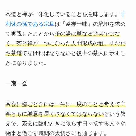
茶道と禅が一体化していることを意味します。
千
利休の孫である宗旦
は『茶禅一味』の境地を求め
て実践したことから
茶の湯は単なる遊芸ではな
く、茶と禅が一つになった人間形成の道、すなわ
ち茶道
でなければならないと後世の茶人に示すこ
とになりました。
一期一会
茶会に臨むときには一生に一度のことと考えて主
客ともに誠意を尽くさなくてはならない
という教
えで、茶会に臨むときに限らず日々接する人々や
物事と過ごす時間の大切さにも通じます。