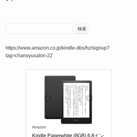
検索
https://www.amazon.co.jp/kindle-dbs/hz/signup?
tag=chanoyusalon-22
Amazon
Kindle Paperwhite (8GB) 6.8イン